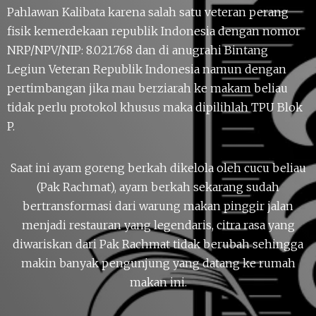
Pahlawan Kalibata karena salah satu veteran perang
fisik kemerdekaan republik Indonesia dengan nomor
NRP/NPV/NIP: 8.021.768 dan di anugrahi Bintang
Legiun Veteran Republik Indonesia namun dengan
pertimbangan jika mau berziarah ke makam beliau
tidak perlu protokol khusus maka dipilihlah TPU Blok
P.
Saat ini ayam goreng berkah dikelola oleh cucu beliau
(Pak Rachmat), ayam berkah sekarang sudah
bertransformasi dari warung makan pinggir jalan
menjadi restauran yang legendaris, citra rasa yang
diwariskan dari Pak Rachmat tidak berubah sehingga
makin banyak pengunjung yang datang ke rumah
makan ini.